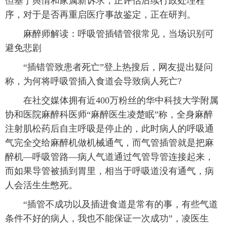
但基于舆情和家属新诉求，正评估后续行政处理程
序，对于是否再重启医疗事故鉴定，正在研判。
麻醉师解读：呼吸管插错管很常见，当场识别可
避免悲剧
“插错管致患者死亡”登上热搜后，网友提出疑问
称，为何将呼吸管插入食道会导致病人死亡?
在社交媒体拥有近400万粉丝的华中科技大学附属
协和医院麻醉科医师“麻醉医生凌楚眠”称，全身麻醉
注射肌松药后自主呼吸是停止的，此时病人的呼吸通
气完全交给麻醉机做机械通气，而气管插管就是把麻
醉机—呼吸管路—病人气道通过气管导管连接起来，
而如果导管被插到胃里，相当于呼吸道没有通气，病
人会活生生憋死。
“插管不成功以及插进食道是常有的事，有些气道
条件不好的病人，我也不能保证一次成功”，凌医生