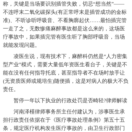
称，关键是当场要识别插管失败，切忌“想当然”——
不连呼末二氧化碳探头(有正常呼末是插管成功的金标
准)、不听诊听呼吸音、不看胸廓起伏……最怕插完管
一走了之，无数惨痛麻醉事故都是这么来的，这场医
疗事故中，如果插完管有医生听了胸部呼吸音，当场
就能发现问题。
凌医生说，现有技术下，麻醉科仍然是“人力密集
型产业”模式，需要大量低年资医生看台子，关键是不
能在没有任何指导托底，甚至指导者不在场时放手让
(无资质医师或规培生)随便插，这是对病人的极大不负
责任。
暂停一年以下执业的行政处罚是否畸轻?律师解读
河南泽槿律师事务所主任付建认为，涉事医生承
担行政责任依据在于《医疗事故处理条例》第五十五
条，规定医疗机构发生医疗事故的，由卫生行政部门