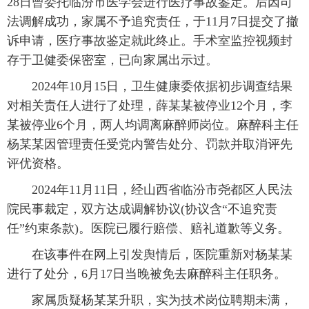
28日曾委托临汾市医学会进行医疗事故鉴定。后因司
法调解成功，家属不予追究责任，于11月7日提交了撤
诉申请，医疗事故鉴定就此终止。手术室监控视频封
存于卫健委保密室，已向家属出示过。
2024年10月15日，卫生健康委依据初步调查结果
对相关责任人进行了处理，薛某某被停业12个月，李
某被停业6个月，两人均调离麻醉师岗位。麻醉科主任
杨某某因管理责任受党内警告处分、罚款并取消评先
评优资格。
2024年11月11日，经山西省临汾市尧都区人民法
院民事裁定，双方达成调解协议(协议含“不追究责
任”约束条款)。医院已履行赔偿、赔礼道歉等义务。
在该事件在网上引发舆情后，医院重新对杨某某
进行了处分，6月17日当晚被免去麻醉科主任职务。
家属质疑杨某某升职，实为技术岗位聘期未满，