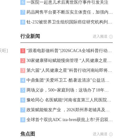
6
一医院一起患儿术后离世医疗事件引发关注
7
药品网售平台要不断压实主体责任，加强内部专业化管理和全流程优化
8
钍-232被世界卫生组织国际癌症研究机构列入1类致癌物清单
行业新闻
进入频道
天旺]
1
“跟着电影做科普”|2026CACA全域科普行动郑州站暨《逢生：直面癌症》公益观影活动顺利启幕
2
30家健康驿站赋能慢病管理 “人民健康之星”科普行动走进河南信阳
3
第六届“人民健康之星”科普行动河南站即将启动
4
中鼎集团“关爱环卫工·酷暑送清凉”公益活动圆满举行——5万斤爱心西瓜致敬城市守护者与建设者
5
两场义诊，500+家庭到场：这场办了18年的公益活动，关注度再创新高
6
豫哈同心 名医赋能!河南省直第三人民医院与哈密市第二人民医院举行名医工作室签约仪式
7
政策赋能银发产业 ，2026郑州养老辅具及康复医疗展览会9月亮相郑州 打造中部医养康养一体化商贸对接平台
8
全球首个双抗ADC iza-bren获批上市!开启双抗ADC治疗新时代，重塑肿瘤治疗格局，中国患者抢先获益!
焦点图
进入频道