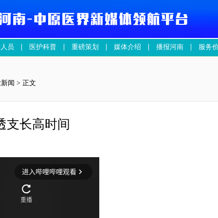
作人员
医护科普
重磅策划
媒体介绍
播报河南
服务
业新闻
> 正文
透支长高时间