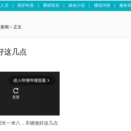
作人员
医护科普
重磅策划
媒体介绍
播报河南
服务
业新闻
> 正文
好这几点
想长一米八，关键做好这几点