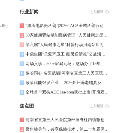
行业新闻
进入频道
天旺]
1
“跟着电影做科普”|2026CACA全域科普行动郑州站暨《逢生：直面癌症》公益观影活动顺利启幕
2
30家健康驿站赋能慢病管理 “人民健康之星”科普行动走进河南信阳
3
第六届“人民健康之星”科普行动河南站即将启动
4
中鼎集团“关爱环卫工·酷暑送清凉”公益活动圆满举行——5万斤爱心西瓜致敬城市守护者与建设者
5
两场义诊，500+家庭到场：这场办了18年的公益活动，关注度再创新高
6
豫哈同心 名医赋能!河南省直第三人民医院与哈密市第二人民医院举行名医工作室签约仪式
7
政策赋能银发产业 ，2026郑州养老辅具及康复医疗展览会9月亮相郑州 打造中部医养康养一体化商贸对接平台
8
全球首个双抗ADC iza-bren获批上市!开启双抗ADC治疗新时代，重塑肿瘤治疗格局，中国患者抢先获益!
焦点图
进入频道
1
河南省直第三人民医院第66届脊柱内镜微创沙龙暨冰鲜实体操作技术研讨班成功召开
2
聚焦膝关节，共享保膝技术，第二十九届保膝学习班成功举办