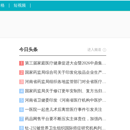
价格
短视频
今日头条
进入频道
1
第三届家庭医疗健康促进大会暨2026中鼎集团战略发展大会在河南郑州召开
2
国家药监局综合司关于印发化妆品企业生产质量管理体系提升三年行动计划
3
河南省药监局组织各地监管部门对全省医疗器械产品进行监督抽检，5批次不符合标准
4
国家药监局关于修订更年安制剂、复方当归注射剂药品说明书的公告
5
河南省卫健委印发《河南省医疗机构中医护理门诊规范化建设指引》
6
一医院一起患儿术后离世医疗事件引发关注
7
药品网售平台要不断压实主体责任，加强内部专业化管理和全流程优化
8
钍-232被世界卫生组织国际癌症研究机构列入1类致癌物清单